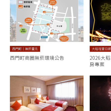
西門町
｜
無菸臺北
大稻埕夏日
西門町商圈無菸環境公告
2026大
房專案