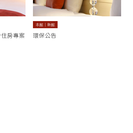
本館
｜
新館
份住房專案
環保公告