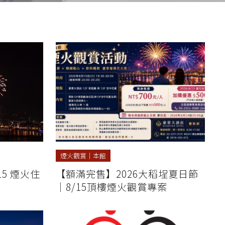
煙火觀賞
｜
本館
15 煙火住
【額滿完售】2026大稻埕夏日節
｜8/15頂樓煙火觀賞專案