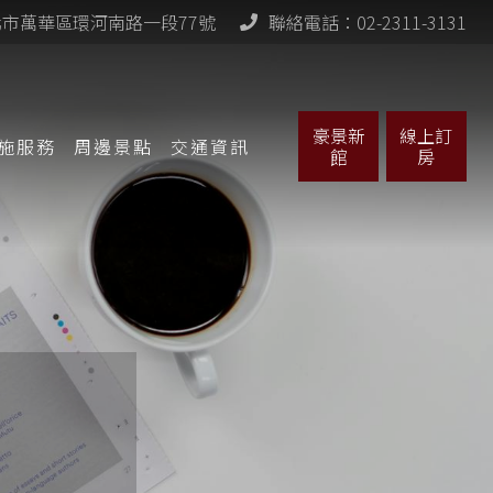
北市萬華區環河南路一段77號
聯絡電話：02-2311-3131
豪景新
線上訂
施
服務
周邊
景點
交通
資訊
館
房