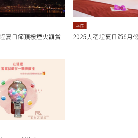
本館
大稻埕夏日節頂樓煙火觀賞
2025大稻埕夏日節8月