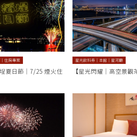
節
｜
住房專案
星光飲料券
｜
本館
｜
星河廳
稻埕夏日節｜7/25 煙火住
【星光閃耀｜高空景觀