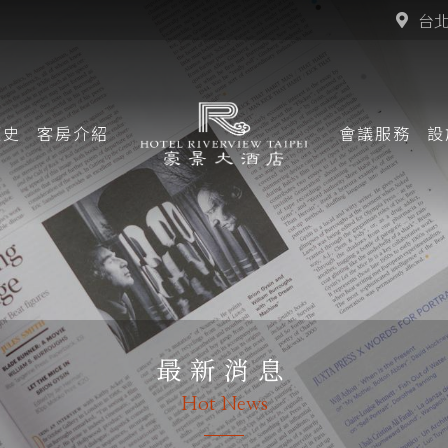
台
歷史
客房
介紹
會議
服務
設
最新消息
Hot News